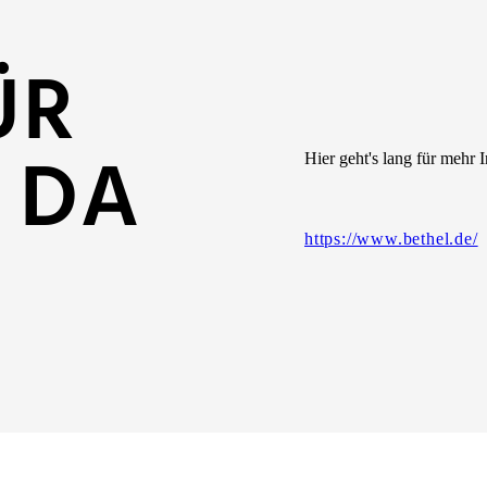
ÜR
 DA
Hier geht's lang für mehr 
https://www.bethel.de/