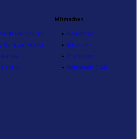
Mitmachen
ein Kinderhospiz?
Hauptamt
e für Geschwister
Ehrenamt
stertreff
Praktikum
nd Links
Betheljahr (FSJ)