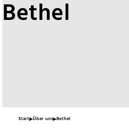
Bethel
Start
Über uns
Bethel