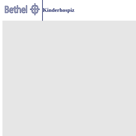
Zum Hauptinhalt springen
Kinderhospiz
Zur Fußzeile springen
Bethel - Bethel