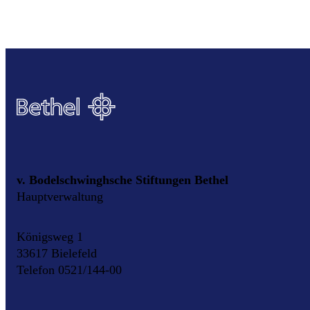
v. Bodelschwinghsche Stiftungen Bethel
Hauptverwaltung
Königsweg 1
33617 Bielefeld
Telefon 0521/144-00