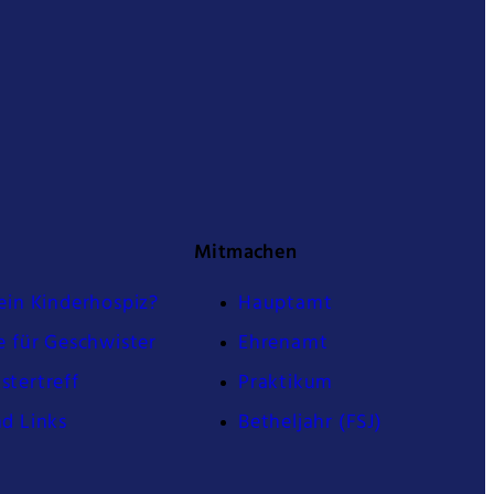
Mitmachen
ein Kinderhospiz?
Hauptamt
e für Geschwister
Ehrenamt
stertreff
Praktikum
nd Links
Betheljahr (FSJ)