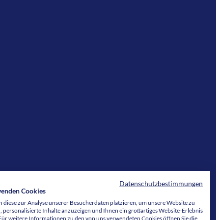
Datenschutzbestimmungen
wenden Cookies
 diese zur Analyse unserer Besucherdaten platzieren, um unsere Website zu
, personalisierte Inhalte anzuzeigen und Ihnen ein großartiges Website-Erlebnis
 Für weitere Informationen zu den von uns verwendeten Cookies öffnen Sie die