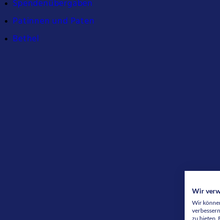
Spendenübergaben
Patinnen und Paten
Bethel
Wir ver
Wir können
verbessern
zu bieten.