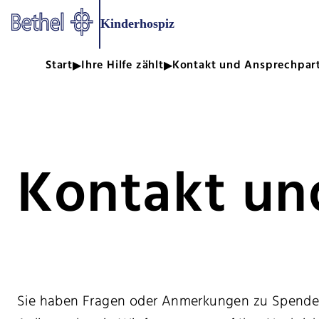
Zum Hauptinhalt springen
Kinderhospiz
Zur Fußzeile springen
Bethel - Kontakt und Ansprech
Start
Ihre Hilfe zählt
Kontakt und Ansprechpar
Kontakt un
Sie haben Fragen oder Anmerkungen zu Spenden 